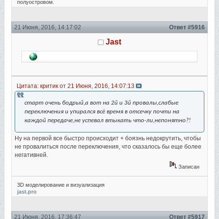
полуостровом.
21 Июня, 2016, 14:17:02
Ответ #5916
Jast
Цитата: критик от 21 Июня, 2016, 14:07:13
старт очень бодрый,а вот на 2й и 3й провалы,слабые
переключения и упирался всё время в отсечку почти на
каждой передаче,не успевал втыкать что-ли,непонятно?!
Ну на первой все быстро происходит + боязнь недокрутить, чтобы
не провалиться после переключения, что сказалось бы еще более
негативней.
Записан
3D моделирование и визуализация
jast.pro
21 Июня, 2016, 17:36:47
Ответ #5917