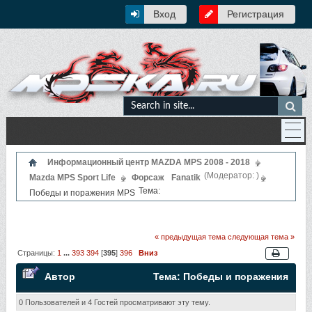
Вход
Регистрация
Информационный центр MAZDA MPS 2008 - 2018
(Модератор:
)
Mazda MPS Sport Life
Форсаж
Fanatik
Тема:
Победы и поражения MPS
« предыдущая тема
следующая тема »
Страницы:
1
...
393
394
[
395
]
396
Вниз
Автор
Тема: Победы и поражения
MPS (Прочитано 3139639 раз)
0 Пользователей и 4 Гостей просматривают эту тему.