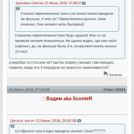
Цитата: Cord от 21 Июня, 2016, 17:36:47
Считал переключения, так и не понял какая передача
на финише, 3 что ли? Переключения долгие, плюс
отсечка. Она может чуть быстрее))
Скорость переключений там будь здоров) Это из-за
провала может показаться. На одном видео, где уже пайп
сифонил, да, на финише была 3-я, позволяет ехать низкие
12-ть))
а коробка то сток или че? как бы пофигу сколько там передач,
главное, когда эта 3 передача по скорости заканчивается?
Записан
25 Июня, 2016, 07:10:09
Ответ #5924
Вадим aka ScooteR
Цитата: vvs от 21 Июня, 2016, 20:42:06
Со сбросом газа в три передачи низкие 12сек???????