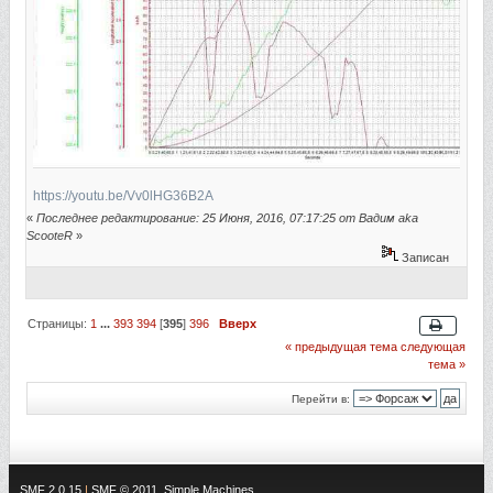
https://youtu.be/Vv0lHG36B2A
«
Последнее редактирование: 25 Июня, 2016, 07:17:25 от Вадим aka
ScooteR
»
Записан
Страницы:
1
...
393
394
[
395
]
396
Вверх
« предыдущая тема
следующая
тема »
Перейти в:
SMF 2.0.15
|
SMF © 2011
,
Simple Machines