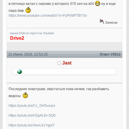
в пятницо катал с сирокко у которого 370 сил на к04
ну и еще
пара бмв
https://www.youtube.com/watch?v=FyPhWFTBY3o
Записан
канал Roll-on mps3 на Youtube
Drive2
21 Июня, 2016, 12:52:25
Ответ #5912
Jast
Последние покатушки, хвастаться пока нечем, так разбавить
видосы
https://youtu.be/Cx_DH5uxars
https://youtu.be/HZg4L8v-SQ0
https://youtu.be/3wvLk1YgplY