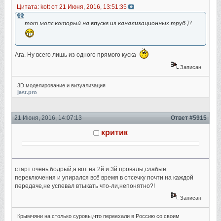
Цитата: kott от 21 Июня, 2016, 13:51:35
тот мопс который на впуске из канализационных труб )?
Ага. Ну всего лишь из одного прямого куска
Записан
3D моделирование и визуализация
jast.pro
21 Июня, 2016, 14:07:13
Ответ #5915
критик
старт очень бодрый,а вот на 2й и 3й провалы,слабые
переключения и упирался всё время в отсечку почти на каждой
передаче,не успевал втыкать что-ли,непонятно?!
Записан
Крымчяни на столько суровы,что переехали в Россию со своим