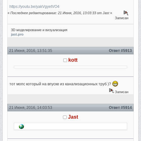
https://youtu.be/yakVgyetVO4
«
Последнее редактирование: 21 Июня, 2016, 13:03:33 от Jast
»
Записан
3D моделирование и визуализация
jast.pro
21 Июня, 2016, 13:51:35
Ответ #5913
kott
тот мопс который на впуске из канализационных труб )?
Записан
21 Июня, 2016, 14:03:53
Ответ #5914
Jast