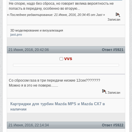
Не спорю, надо без сброса, но говорит велика вероятность не
попасть в передачу, особенно во вторую...
«
Последнее редактирование: 21 Июня, 2016, 20:34:45 от Jast
»
Записан
3D моделирование и визуализация
jast.pro
21 Июня, 2016, 20:42:06
Ответ #5921
vvs
Со сбросом газа в три передачи низкие 12сек???????
Можно я в это не поверю........
Записан
Картриджи для турбин Mazda MPS и Mazda CX7 в
наличии
21 Июня, 2016, 22:14:34
Ответ #5922