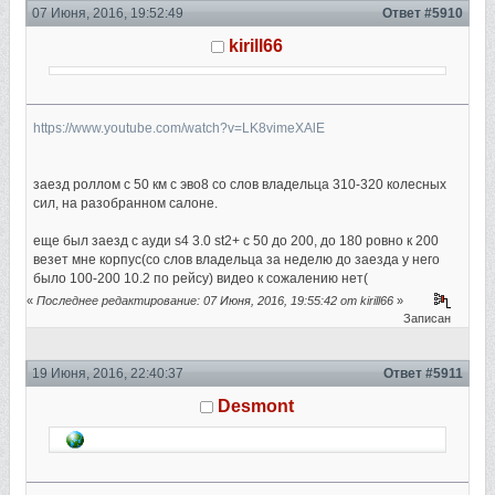
07 Июня, 2016, 19:52:49
Ответ #5910
kirill66
https://www.youtube.com/watch?v=LK8vimeXAlE
заезд роллом с 50 км с эво8 со слов владельца 310-320 колесных
сил, на разобранном салоне.
еще был заезд с ауди s4 3.0 st2+ с 50 до 200, до 180 ровно к 200
везет мне корпус(со слов владельца за неделю до заезда у него
было 100-200 10.2 по рейсу) видео к сожалению нет(
«
Последнее редактирование: 07 Июня, 2016, 19:55:42 от kirill66
»
Записан
19 Июня, 2016, 22:40:37
Ответ #5911
Desmont