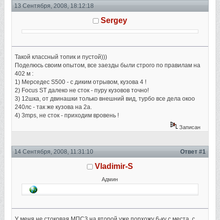
13 Сентября, 2008, 18:12:18
Sergey
Такой классный топик и пустой)))
Поделюсь своим опытом, все заезды были строго по правилам на
402 м :
1) Мерседес S500 - с диким отрывом, кузова 4 !
2) Focus ST далеко не сток - пуру кузовов точно!
3) 12шка, от двинашки только внешний вид, турбо все дела окоо
240лс - так же кузова на 2а.
4) 3mps, не сток - приходим вровень !
Записан
14 Сентября, 2008, 11:31:10
Ответ #1
Vladimir-S
Админ
У меня не стоковая МПС3 на второй уже порхожу 6-ку с места, с