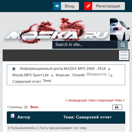
Вход
Регистрация
Информационный центр MAZDA MPS 2008 - 2018
(Модератор:
)
Mazda MPS Sport Life
Форсаж
Fanatik
Тема:
Самарский отчет
« предыдущая тема
следующая тема »
Страницы: [
1
]
Вниз
Автор
Тема: Самарский отчет
(Прочитано 14315 раз)
0 Пользователей и 1 Гость просматривают эту тему.