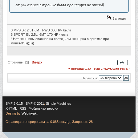
эт уж скорее в трешке была прокладка не очень))
Записан
3 MPS BK 2.3T 6MT FWD 330HP- была
3 SPORT BL 2.5L. 6MT 170 HP - есть
" Нет женщины опаснее на свете, чем женщина в оргазме при
минете!"))))))))
Страницы: [
1
]
Вверх
« предыдущая тема
следующая тема »
Перейти в:
SMF 2.0.15
|
SMF © 2011
,
Simple Machines
XHTML
RSS
Мобильная версия
Desing by
Webtiryaki.
Страница сгенерирована за 0.065 секунд. Запросов: 28.