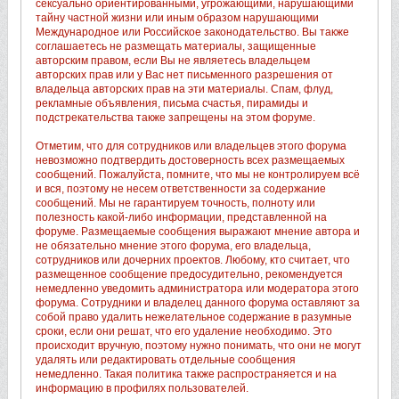
сексуально ориентированными, угрожающими, нарушающими
тайну частной жизни или иным образом нарушающими
Международное или Российское законодательство. Вы также
соглашаетесь не размещать материалы, защищенные
авторским правом, если Вы не являетесь владельцем
авторских прав или у Вас нет письменного разрешения от
владельца авторских прав на эти материалы. Спам, флуд,
рекламные объявления, письма счастья, пирамиды и
подстрекательства также запрещены на этом форуме.
Отметим, что для сотрудников или владельцев этого форума
невозможно подтвердить достоверность всех размещаемых
сообщений. Пожалуйста, помните, что мы не контролируем всё
и вся, поэтому не несем ответственности за содержание
сообщений. Мы не гарантируем точность, полноту или
полезность какой-либо информации, представленной на
форуме. Размещаемые сообщения выражают мнение автора и
не обязательно мнение этого форума, его владельца,
сотрудников или дочерних проектов. Любому, кто считает, что
размещенное сообщение предосудительно, рекомендуется
немедленно уведомить администратора или модератора этого
форума. Сотрудники и владелец данного форума оставляют за
собой право удалить нежелательное содержание в разумные
сроки, если они решат, что его удаление необходимо. Это
происходит вручную, поэтому нужно понимать, что они не могут
удалять или редактировать отдельные сообщения
немедленно. Такая политика также распространяется и на
информацию в профилях пользователей.