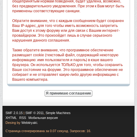
общепринятым нормам поведения, будет удалена, возможно,
без предварительного уведомления. При этом к Вам могут быть
применены соответствующие санкции.
Обратите внимание, что с каждым сообщением будет сохранен
Ваш IP-адрес, для того чтобы иметь возможность запретить
Вам доступ к этому форуму или для связи с Вашим интернет-
провайдером. Это произойдет лишь в случае серьезного
нарушения данного соглашения.
Также обратите внимание, что программное обеспечение
размещает cookie (текстовый файл, содержащий некоторую
информацию: имя пользователя и пароль) в кэше вашего
браузера. Он используется ТОЛЬКО для того, чтобы сохранить
Ваше состояние на форуме. Это программное обеспечение не
собирает и не отправляет какую-либо другую информацию с
Вашего компьютера.
SMF 2.0.15
|
SMF © 2011
,
Simple Machines
XHTML
RSS
Мобильная версия
Desing by
Webtiryaki.
Страница сгенерирована за 0.07 секунд. Запросов: 16.