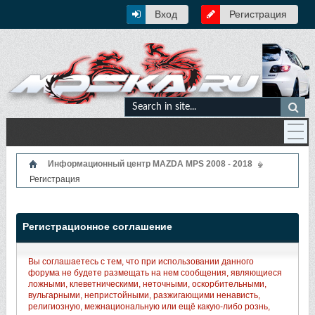
Вход
Регистрация
Информационный центр MAZDA MPS 2008 - 2018
Регистрация
Регистрационное соглашение
Вы соглашаетесь с тем, что при использовании данного
форума не будете размещать на нем сообщения, являющиеся
ложными, клеветническими, неточными, оскорбительными,
вульгарными, непристойными, разжигающими ненависть,
религиозную, межнациональную или ещё какую-либо рознь,