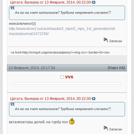
Цитата: Валерка от 13 Февраля, 2014, 00:22:00
Ак ак на счет каталиков? Турбина некрякнет случаем?!
неисключено!)))
http://www.drive2.ru/cars/mazda/3_mps/3_mps_1st_generation/di-
mazda/journal/1472256/
Записан
<a href=http://smayli.ru/generatonadpisey/><img src= border=0></a>
13 Февраля, 2014, 10:17:34
Ответ #42
vvs
Цитата: Валерка от 13 Февраля, 2014, 00:22:00
Ак ак на счет каталиков? Турбина некрякнет случаем?!
катализаторы долой, на турбу пох
Записан