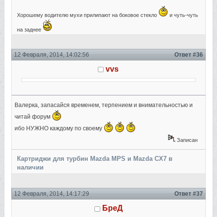
Хорошему водителю мухи прилипают на боковое стекло
и чуть-чуть
на заднее
12 Февраля, 2014, 14:02:56
Ответ #36
vvs
Валерка, запасайся временем, терпением и внимательностью и
читай форум
ибо НУЖНО каждому по своему
Записан
Картриджи для турбин Mazda MPS и Mazda CX7 в
наличии
12 Февраля, 2014, 14:17:29
Ответ #37
БреД