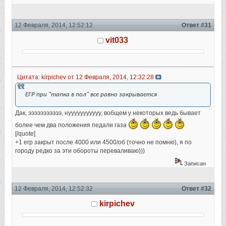
12 Февраля, 2014, 12:52:12
Ответ #31
vit033
Цитата: kirpichev от 12 Февраля, 2014, 12:32:28
ЕГР при "тапка в пол" все равно закрывается
Дак, эээээээээээ, нууууууууууу, вобщем у некоторых ведь бывает
более чем два положения педали газа
[/quote]
+1 егр закрыт после 4000 или 4500/об (точно не помню), я по
городу редко за эти обороты переваливаю)))
Записан
12 Февраля, 2014, 12:52:32
Ответ #32
kirpichev