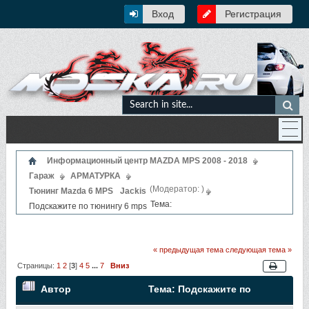
Вход
Регистрация
Информационный центр MAZDA MPS 2008 - 2018
Гараж
АРМАТУРКА
(Модератор:
)
Тюнинг Mazda 6 MPS
Jackis
Тема:
Подскажите по тюнингу 6 mps
« предыдущая тема
следующая тема »
Страницы:
1
2
[
3
]
4
5
...
7
Вниз
Автор
Тема: Подскажите по