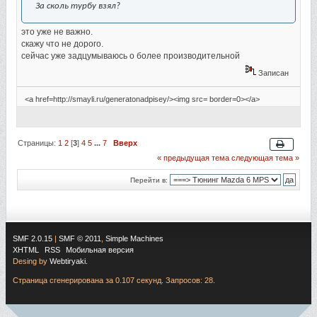
За сколь турбу взял?
это уже не важно.
скажу что не дорого.
сейчас уже задцумываюсь о более производительной
Записан
<a href=http://smayli.ru/generatonadpisey/><img src= border=0></a>
Страницы:
1
2
[
3
]
4
5
...
7
Вверх
« предыдущая тема
следующая тема »
Перейти в:
SMF 2.0.15
|
SMF © 2011
,
Simple Machines
XHTML
RSS
Мобильная версия
Desing by
Webtiryaki.
Страница сгенерирована за 0.107 секунд. Запросов: 28.