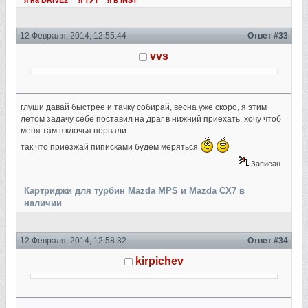
я на DRIVE2
я ТУТ
я в INST
12 Февраля, 2014, 12:55:44
Ответ #33
vvs
глуши давай быстрее и тачку собирай, весна уже скоро, я этим
летом задачу себе поставил на драг в нижний приехать, хочу чтоб
меня там в клочья порвали
так что приезжай пиписками будем меряться
Записан
Картриджи для турбин Mazda MPS и Mazda CX7 в
наличии
12 Февраля, 2014, 12:58:32
Ответ #34
kirpichev