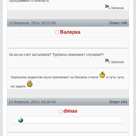
программно отключать.
Записан
13 Февраля, 2014, 00:22:00
Ответ #40
Валерка
Ак ак на счет каталиков? Турбина некрякнет случаем?!
Записан
Хорошему водителю мухи прилипают на боковое стекло
и чуть-чуть
на заднее
13 Февраля, 2014, 09:30:44
Ответ #41
dimas