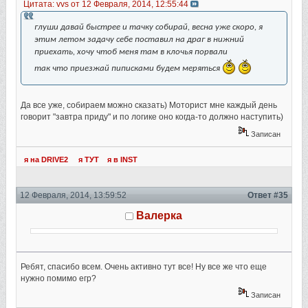
Цитата: vvs от 12 Февраля, 2014, 12:55:44
глуши давай быстрее и тачку собирай, весна уже скоро, я
этим летом задачу себе поставил на драг в нижний
приехать, хочу чтоб меня там в клочья порвали
так что приезжай пиписками будем меряться
Да все уже, собираем можно сказать) Моторист мне каждый день
говорит "завтра приду" и по логике оно когда-то должно наступить)
Записан
я на DRIVE2
я ТУТ
я в INST
12 Февраля, 2014, 13:59:52
Ответ #35
Валерка
Ребят, спасибо всем. Очень активно тут все! Ну все же что еще
нужно помимо егр?
Записан