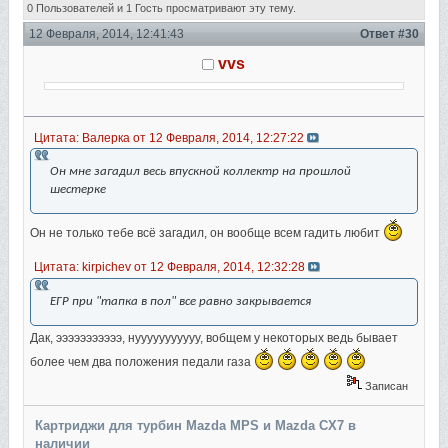
тюнингу 6 mps (Прочитано 73357 раз)
0 Пользователей и 1 Гость просматривают эту тему.
12 Февраля, 2014, 12:41:43
Ответ #30
vvs
Цитата: Валерка от 12 Февраля, 2014, 12:27:22
Он мне загадил весь впускной коллектр на прошлой
шестерке
Он не только тебе всё загадил, он вообще всем гадить любит
Цитата: kirpichev от 12 Февраля, 2014, 12:32:28
ЕГР при "тапка в пол" все равно закрывается
Дак, эээээээээээ, нууууууууууу, вобщем у некоторых ведь бывает
более чем два положения педали газа
Записан
Картриджи для турбин Mazda MPS и Mazda CX7 в
наличии