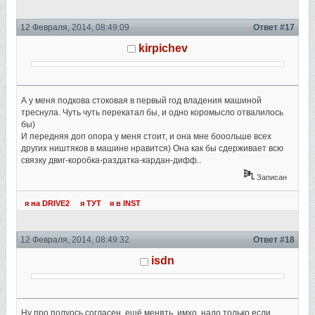
12 Февраля, 2014, 08:49:09
Ответ #17
kirpichev
А у меня подкова стоковая в первый год владения машиной
треснула. Чуть чуть перекатал бы, и одно коромысло отвалилось
бы)
И передняя доп опора у меня стоит, и она мне бооольше всех
других ништяков в машине нравится) Она как бы сдерживает всю
связку двиг-коробка-раздатка-кардан-дифф..
Записан
я на DRIVE2
я ТУТ
я в INST
12 Февраля, 2014, 08:49:32
Ответ #18
isdn
Ну про полуось согласен, ещё менять, имхо, надо только если