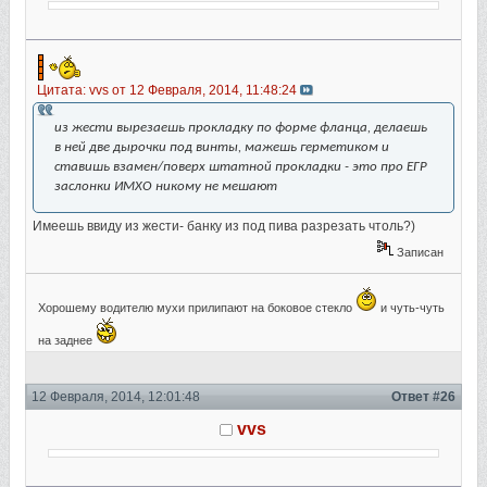
Цитата: vvs от 12 Февраля, 2014, 11:48:24
из жести вырезаешь прокладку по форме фланца, делаешь
в ней две дырочки под винты, мажешь герметиком и
ставишь взамен/поверх штатной прокладки - это про ЕГР
заслонки ИМХО никому не мешают
Имеешь ввиду из жести- банку из под пива разрезать чтоль?)
Записан
Хорошему водителю мухи прилипают на боковое стекло
и чуть-чуть
на заднее
12 Февраля, 2014, 12:01:48
Ответ #26
vvs