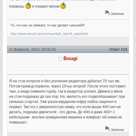
порвешь
я порвал чипом
Записан
То, что нас не убивает, то нас делает сильней!!!
http://www.drive2.ru/cars/mazda/6_mps/6_mps/isdn/
12 Февраля, 2014, 09:05:06
Ответ #19
Bougi
Я на сток полуоси и без усиления редуктора дубасил 70 тыс км.
Потом привод порволо, через 10тыс второй. После этого поставил
тюн, а когда поменял турбу, так и редуктор усилил. Движок у меня
на сток подушках до сих пор. Но, малость его подколбашивает при
сильных стартах. Уже разок карданом гофру пайпа зацепил и
порвал. Так что с уверенностью скажу, что если выше 400 сил не
делать, подушки двигателя - это дрочь. До 400 и даже 400+ с
небольшим - вполне гражданская машина и комфорт ей никак не
помешает.
Записан