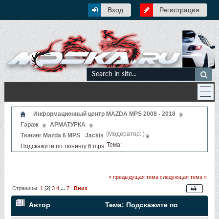
Вход
Регистрация
Информационный центр MAZDA MPS 2008 - 2018
Гараж
АРМАТУРКА
(Модератор:
)
Тюнинг Mazda 6 MPS
Jackis
Тема:
Подскажите по тюнингу 6 mps
« предыдущая тема
следующая тема »
Страницы:
1
[
2
]
3
4
...
7
Вниз
Автор
Тема: Подскажите по