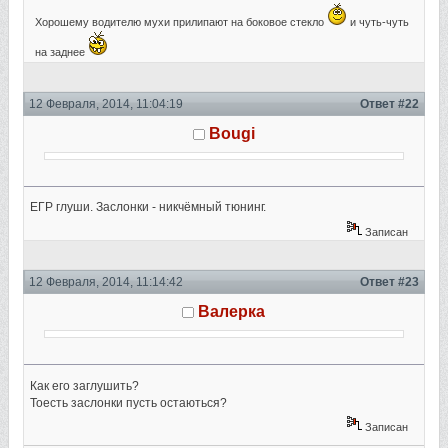
Хорошему водителю мухи прилипают на боковое стекло
и чуть-чуть
на заднее
12 Февраля, 2014, 11:04:19
Ответ #22
Bougi
ЕГР глуши. Заслонки - никчёмный тюнинг.
Записан
12 Февраля, 2014, 11:14:42
Ответ #23
Валерка
Как его заглушить?
Тоесть заслонки пусть остаються?
Записан