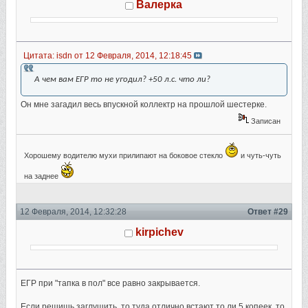
Валерка
Цитата: isdn от 12 Февраля, 2014, 12:18:45
А чем вам ЕГР то не угодил? +50 л.с. что ли?
Он мне загадил весь впускной коллектр на прошлой шестерке.
Записан
Хорошему водителю мухи прилипают на боковое стекло
и чуть-чуть
на заднее
12 Февраля, 2014, 12:32:28
Ответ #29
kirpichev
ЕГР при "тапка в пол" все равно закрывается.
Если решишь заглушить, то туда отлично встают то ли 5 копеек, то