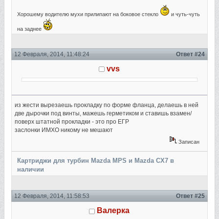
Хорошему водителю мухи прилипают на боковое стекло
и чуть-чуть
на заднее
12 Февраля, 2014, 11:48:24
Ответ #24
vvs
из жести вырезаешь прокладку по форме фланца, делаешь в ней
две дырочки под винты, мажешь герметиком и ставишь взамен/
поверх штатной прокладки - это про ЕГР
заслонки ИМХО никому не мешают
Записан
Картриджи для турбин Mazda MPS и Mazda CX7 в
наличии
12 Февраля, 2014, 11:58:53
Ответ #25
Валерка