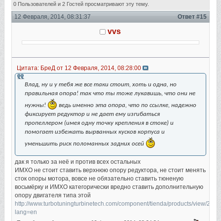
тюнингу 6 mps (Прочитано 73210 раз)
0 Пользователей и 2 Гостей просматривают эту тему.
12 Февраля, 2014, 08:31:37
Ответ #15
vvs
Цитата: БреД от 12 Февраля, 2014, 08:28:00
Влад, ну и у тебя же все таки стоит, хоть и одна, но
правильная опора! так что ты тоже лукавишь, что они не
нужны!
ведь именно эта опора, что по ссылке, надежно
фиксирует редуктор и не дает ему изгибаться
пропеллером (имея одну точку крепления в стоке) и
помогает избежать вырванных кусков корпуса и
уменьшить риск поломанных задних осей
дак я только за неё и против всех остальных
ИМХО не стоит ставить верхнюю опору редуктора, не стоит менять
сток опоры мотора, вовсе не обязательно ставить тюненую
восьмёрку и ИМХО категорически вредно ставить дополнительную
опору двигателя типа этой
http://www.turbotuningturbinetech.com/component/tienda/products/view/22?
lang=en