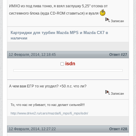
ИМХО из под пива тонко, я взял заглушку 5,25" отсека от
системного блока (куда CD-ROM ставиться) и вуаля
Записан
Картриджи для турбин Mazda MPS и Mazda CX7 в
наличии
12 Февраля, 2014, 12:18:45
Ответ #27
isdn
А чем вам ЕГР то не угодил? +50 л.с. что ли?
Записан
То, что нас не убивает, то нас делает сильней!!!
http://www.drive2.ru/cars/mazda/6_mps/6_mps/isdn/
12 Февраля, 2014, 12:27:22
Ответ #28