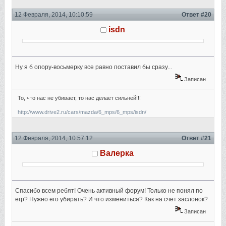
12 Февраля, 2014, 10:10:59
Ответ #20
isdn
Ну я б опору-восьмерку все равно поставил бы сразу...
Записан
То, что нас не убивает, то нас делает сильней!!!
http://www.drive2.ru/cars/mazda/6_mps/6_mps/isdn/
12 Февраля, 2014, 10:57:12
Ответ #21
Валерка
Спасибо всем ребят! Очень активный форум! Только не понял по
егр? Нужно его убирать? И что измениться? Как на счет заслонок?
Записан