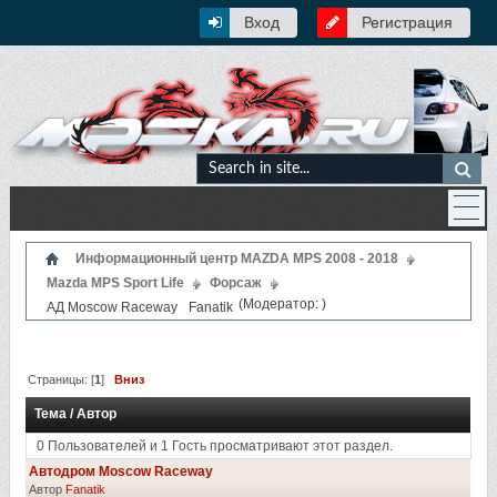
Вход
Регистрация
Информационный центр MAZDA MPS 2008 - 2018
Mazda MPS Sport Life
Форсаж
(Модератор:
)
АД Moscow Raceway
Fanatik
Страницы: [
1
]
Вниз
Тема
/
Автор
0 Пользователей и 1 Гость просматривают этот раздел.
Автодром Moscow Raceway
Автор
Fanatik