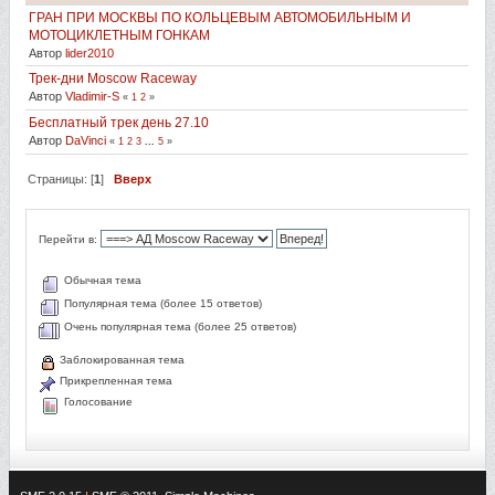
ГРАН ПРИ МОСКВЫ ПО КОЛЬЦЕВЫМ АВТОМОБИЛЬНЫМ И
МОТОЦИКЛЕТНЫМ ГОНКАМ
Автор
lider2010
Трек-дни Moscow Raceway
Автор
Vladimir-S
«
1
2
»
Бесплатный трек день 27.10
Автор
DaVinci
«
1
2
3
...
5
»
Страницы: [
1
]
Вверх
Перейти в:
Обычная тема
Популярная тема (более 15 ответов)
Очень популярная тема (более 25 ответов)
Заблокированная тема
Прикрепленная тема
Голосование