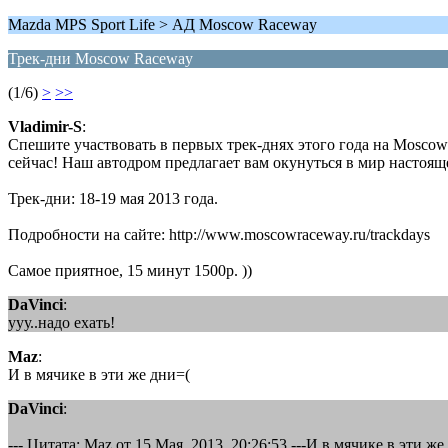
Mazda MPS Sport Life > АД Moscow Raceway
Трек-дни Moscow Raceway
(1/6)
>
>>
Vladimir-S
:
Спешите участвовать в первых трек-днях этого года на Moscow
сейчас! Наш автодром предлагает вам окунуться в мир настоящ
Трек-дни: 18-19 мая 2013 года.
Подробности на сайте: http://www.moscowraceway.ru/trackdays
Самое приятное, 15 минут 1500р. ))
DaVinci
:
ууу..надо ехать!
Maz
:
И в мячике в эти же дни=(
DaVinci
:
--- Цитата: Maz от 15 Мая, 2013, 20:26:53 ---И в мячике в эти же